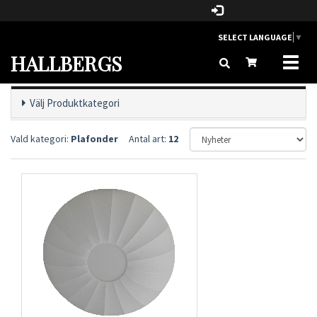
SELECT LANGUAGE
▼
HALLBERGS
Toggl
naviga
Välj Produktkategori
Vald kategori:
Plafonder
Antal art:
12