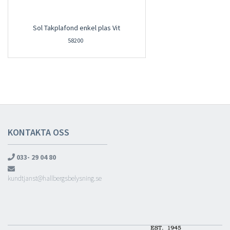
Sol Takplafond enkel plas Vit
58200
KONTAKTA OSS
033- 29 04 80
kundtjanst@hallbergsbelysning.se