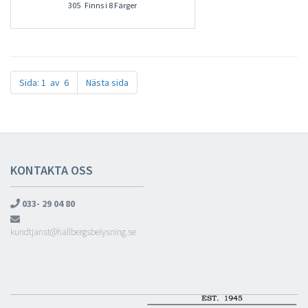
305 Finns i 8 Färger
Sida: 1 av 6
Nästa sida
KONTAKTA OSS
033- 29 04 80
kundtjanst@hallbergsbelysning.se