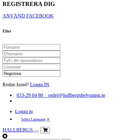
REGISTRERA DIG
ANVÄND FACEBOOK
Eller
Redan kund?
Logga IN
033-29 04 80 order@hallbergsbelysning.se
Logga in
Select Language
▼
HALLBERGS
Toggle
navigation