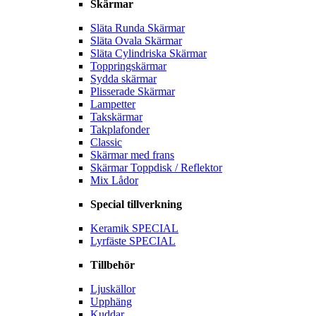
Skärmar
Släta Runda Skärmar
Släta Ovala Skärmar
Släta Cylindriska Skärmar
Toppringskärmar
Sydda skärmar
Plisserade Skärmar
Lampetter
Takskärmar
Takplafonder
Classic
Skärmar med frans
Skärmar Toppdisk / Reflektor
Mix Lådor
Special tillverkning
Keramik SPECIAL
Lyrfäste SPECIAL
Tillbehör
Ljuskällor
Upphäng
Kuddar